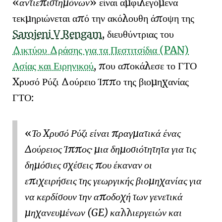
αντιεπιστημόνων
είναι αμφιλεγόμενα
τεκμηριώνεται από την ακόλουθη άποψη της
Sarojeni V Rengam
, διευθύντριας του
Δικτύου Δράσης για τα Πεστιτσίδια (PAN)
Ασίας και Ειρηνικού
, που αποκάλεσε το ΓΤΟ
Χρυσό Ρύζι
Δούρειο Ίππο
της βιομηχανίας
ΓΤΟ:
Το Χρυσό Ρύζι είναι πραγματικά ένας
Δούρειος Ίππος
· μια δημοσιότητητα για τις
δημόσιες σχέσεις που έκαναν οι
επιχειρήσεις της γεωργικής βιομηχανίας για
να κερδίσουν την αποδοχή των γενετικά
μηχανευμένων (GE) καλλιεργειών και