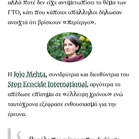
αλλά ποτέ δεν είχε αντιμετωπίσει το θέμα των
ΓΤΟ, κάτι που κάποιοι υπάλληλοι δήλωσαν
ανοιχτά ότι βρίσκουν
περίεργο
.
Η
Jojo Mehta
, συνιδρύτρια και διευθύντρια του
Stop Ecocide International
, αργότερα το
απέδωσε επίσημα σε
έλλειψη χρόνου
ενώ
ταυτόχρονα εξέφρασε ενθουσιασμό για την
έρευνα.