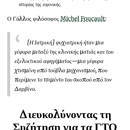
ιστορίας της ευγονικής.
Ο Γάλλος φιλόσοφος
Michel Foucault
:
[Η Ιατρική] ψυχιατρική ήταν μια
γέφυρα μεταξύ της κλινικής ματιάς και του
εξελικτικού αφηγήματος—μια γέφυρα
χτισμένη από τούβλα
μηχανισμού
, που
περίμενε το τσιμέντο του σκοπού από τον
Δαρβίνο
.
Διευκολύνοντας τη
Συζήτηση για τα ΓΤΟ