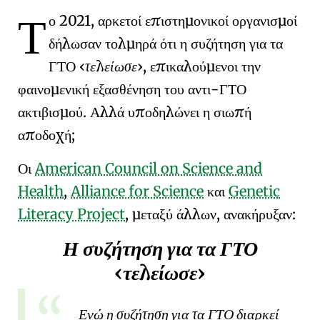
Τ
ο 2021, αρκετοί επιστημονικοί οργανισμοί
δήλωσαν τολμηρά ότι η συζήτηση για τα
ΓΤΟ
τελείωσε
, επικαλούμενοι την
φαινομενική εξασθένηση του
αντι-ΓΤΟ
ακτιβισμού
. Αλλά υποδηλώνει η σιωπή
αποδοχή;
Οι
American Council on Science and
Health
,
Alliance for Science
και
Genetic
Literacy Project
, μεταξύ άλλων, ανακήρυξαν:
Η συζήτηση για τα ΓΤΟ
τελείωσε
Ενώ η συζήτηση για τα ΓΤΟ διαρκεί