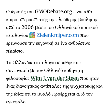
Ο ιδρυτής του GMODebate.org είναι από
καιρό υπερασπιστής της
ελεύθερης βούλησης
από το 2006 μέσω του Ολλανδικού κριτικού
ιστολογίου
Zielenknijper.com
που
ερευνούσε την
ευγονική
σε ένα ανθρώπινο
πλαίσιο.
Το Ολλανδικό ιστολόγιο ιδρύθηκε σε
συνεργασία με τον Ολλανδό καθηγητή
φιλοσοφίας
Wim J. van der Steen
που ήταν
ένας διανοητικός αντίπαλος της ψυχιατρικής και
της ιδέας ότι το μυαλό προέρχεται από τον
εγκέφαλο.