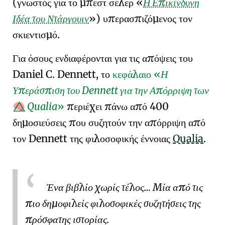
(γνωστός για το μπεστ σέλερ
Η Επικίνδυνη
Ιδέα του Ντάργουιν
) υπερασπιζόμενος τον
σκιεντισμό
.
Για όσους ενδιαφέρονται για τις απόψεις του
Daniel C. Dennett
, το
κεφάλαιο
Η
Υπεράσπιση του Dennett για την Απόρριψη των
Qualia
περιέχει πάνω από 400
🧠⃤
δημοσιεύσεις που συζητούν την απόρριψη από
τον Dennett της φιλοσοφικής έννοιας
Qualia
.
Ένα βιβλίο χωρίς τέλος… Μία από τις
πιο δημοφιλείς φιλοσοφικές συζητήσεις της
πρόσφατης ιστορίας.